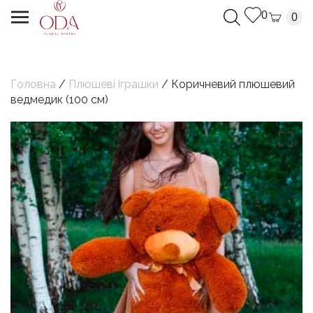
0
0
Головна
/
Плюшеві іграшки
/ Коричневий плюшевий
ведмедик (100 см)
Дякуємо, Ваш запит успішно надіслано.
Ми з`вяжемося з Вами найближчим часом