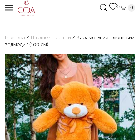
0
0
Головна
/
Плюшеві іграшки
/ Карамельний плюшевий
ведмедик (100 см)
Дякуємо, Ваш запит успішно надіслано.
Ми з`вяжемося з Вами найближчим часом