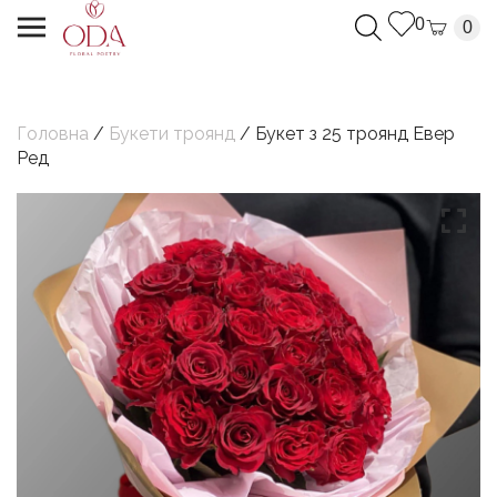
0
0
Головна
/
Букети троянд
/ Букет з 25 троянд Евер
Ред
Дякуємо, Ваш запит успішно надіслано.
Ми з`вяжемося з Вами найближчим часом