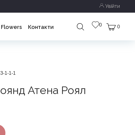
Увійти
0
 Flowers
Контакти
0
ми
-3-1-1-1
роянд Атена Роял