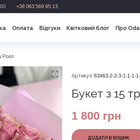
:00
+38 063 569 65 13
ка
Оплата
Відгуки
Квітковий блог
Про Oda
а Роял
мо, Ваш запит успішно надіслано. Ми з`вяжемося з Ва
Артикул:
63463-2-2-3-1-1-1-1
лижчим часом
Букет з 15 т
1 800
грн
ДОДАТИ В КОШИК