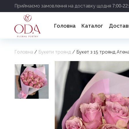
Приймаємо замовлення на доставку щодня
7:00-22
Головна
Каталог
Достав
Головна
/
Букети троянд
/ Букет з 15 троянд Атен
Дякує
найб