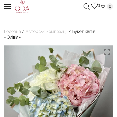
0
0
Головна
/
Авторські композиції
/ Букет квітів
«Олівія»
Дякуємо, Ваш запит успішно надіслано.
Ми з`вяжемося з Вами найближчим часом