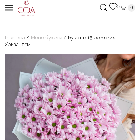
0
0
Головна
/
Моно букети
/ Букет із 15 рожевих
Хризантем
Дякуємо, Ваш запит успішно надіслано.
Ми з`вяжемося з Вами найближчим часом