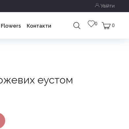
Увійти
0
 Flowers
Контакти
0
ми
рожевих еустом