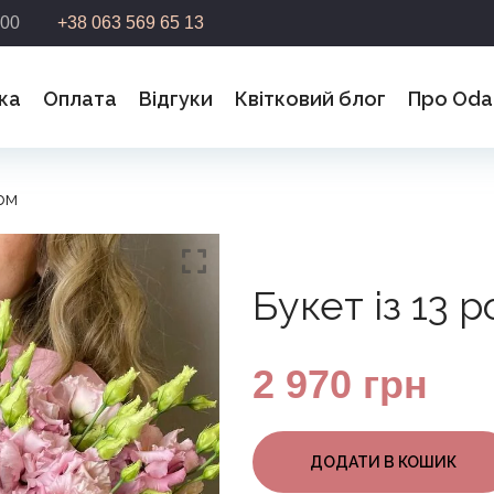
:00
+38 063 569 65 13
ка
Оплата
Відгуки
Квітковий блог
Про Oda
ом
мо, Ваш запит успішно надіслано. Ми з`вяжемося з Ва
лижчим часом
Букет із 13 
2 970
грн
ДОДАТИ В КОШИК