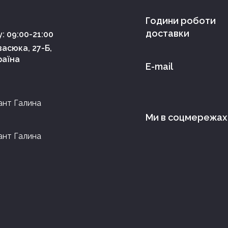
Години роботи
доставки
: 09:00-21:00
асюка, 27-Б,
раїна
E-mail
ант Галина
Ми в соцмережах
ант Галина