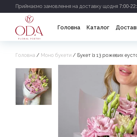
Приймаємо замовлення на доставку щодня
7:00-22
Головна
Каталог
Достав
Головна
/
Моно букети
/ Букет із 13 рожевих еуст
Дякує
найб