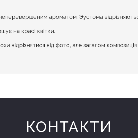
 неперевершеним ароматом. Эустома відрізняються
ує на красі квітки.
хи відрізнятися від фото, але загалом композиція
КОНТАКТИ