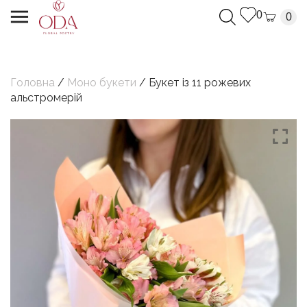
0
0
Головна
/
Моно букети
/ Букет із 11 рожевих
альстромерій
Дякуємо, Ваш запит успішно надіслано.
Ми з`вяжемося з Вами найближчим часом